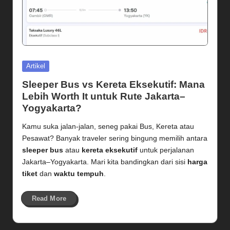
Posted
Artikel
in
Sleeper Bus vs Kereta Eksekutif: Mana
Lebih Worth It untuk Rute Jakarta–
Yogyakarta?
Kamu suka jalan-jalan, seneg pakai Bus, Kereta atau
Pesawat? Banyak traveler sering bingung memilih antara
sleeper bus
atau
kereta eksekutif
untuk perjalanan
Jakarta–Yogyakarta. Mari kita bandingkan dari sisi
harga
tiket
dan
waktu tempuh
.
Read More