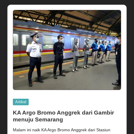
Posted
Artikel
in
KA Argo Bromo Anggrek dari Gambir
menuju Semarang
Malam ini naik KA Argo Bromo Anggrek dari Stasiun