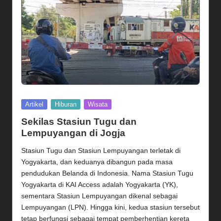
Posted
Artikel
Hiburan
Wisata
in
Sekilas Stasiun Tugu dan
Lempuyangan di Jogja
Stasiun Tugu dan Stasiun Lempuyangan terletak di
Yogyakarta, dan keduanya dibangun pada masa
pendudukan Belanda di Indonesia. Nama Stasiun Tugu
Yogyakarta di KAI Access adalah Yogyakarta (YK),
sementara Stasiun Lempuyangan dikenal sebagai
Lempuyangan (LPN). Hingga kini, kedua stasiun tersebut
tetap berfungsi sebagai tempat pemberhentian kereta