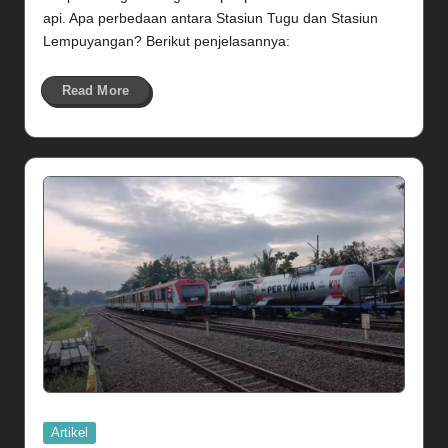
api. Apa perbedaan antara Stasiun Tugu dan Stasiun
Lempuyangan? Berikut penjelasannya:
Read More
Posted
Artikel