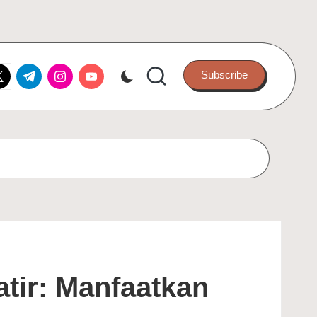
k.com
itter.com
t.me
instagram.com
youtube.com
Subscribe
tir: Manfaatkan