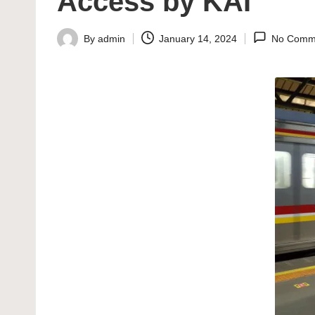
Access by KAI
By
admin
January 14, 2024
No Comm
Posted
by