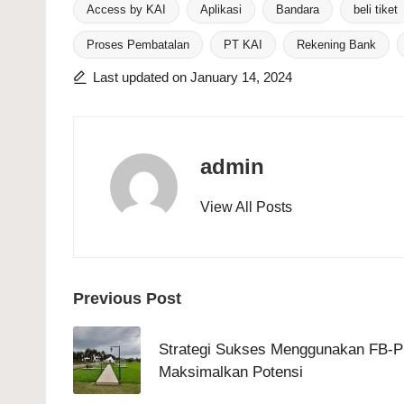
Access by KAI
Aplikasi
Bandara
beli tiket
Proses Pembatalan
PT KAI
Rekening Bank
Tags:
Last updated on January 14, 2024
admin
View All Posts
Post
Previous Post
navigation
Strategi Sukses Menggunakan FB-PR
Maksimalkan Potensi