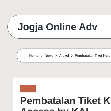
Jogja Online Adv
Online
Solution
&
Home
News
Artikel
Pembatalan Tiket Kere
Digital
Connection
Agency
Posted
Artikel
in
Pembatalan Tiket K