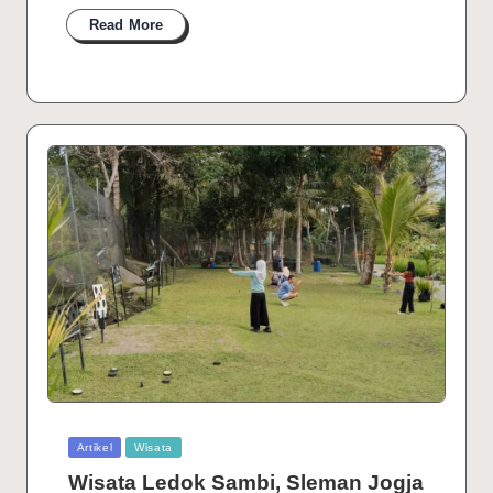
Read More
Posted
Artikel
Wisata
in
Wisata Ledok Sambi, Sleman Jogja