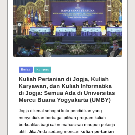
Posted
Berita
Kampus
in
Kuliah Pertanian di Jogja, Kuliah
Karyawan, dan Kuliah Informatika
di Jogja: Semua Ada di Universitas
Mercu Buana Yogyakarta (UMBY)
Jogja dikenal sebagai kota pendidikan yang
menyediakan berbagai pilihan program kuliah
berkualitas bagi calon mahasiswa maupun pekerja
aktif. Jika Anda sedang mencari
kuliah pertanian