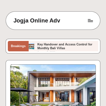
Jogja Online Adv
Online
Solution
&
Digital
Key Handover and Access Control for
Breakings
Connection
Monthly Bali Villas
January 5, 2026
Agency
Benteng Vredeburg, Tempat Asik
Bersejarah di Jantung Malioboro
December 14, 2025
Confident Steps to Secure a Room in
Singapore
November 29, 2025
Suasana Pagi di Jembatan Kewek
Jogjakarta – Jembatan Tua di Jogja
November 24, 2025
Kuliah Pertanian di Jogja, Kuliah
Karyawan, dan Kuliah Informatika di
Jogja: Semua Ada di Universitas Mercu
Buana Yogyakarta (UMBY)
November 19, 2025