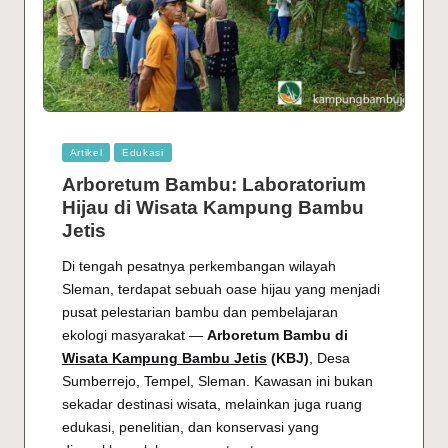
Posted
Artikel
Edukasi
in
Arboretum Bambu: Laboratorium
Hijau di Wisata Kampung Bambu
Jetis
Di tengah pesatnya perkembangan wilayah
Sleman, terdapat sebuah oase hijau yang menjadi
pusat pelestarian bambu dan pembelajaran
ekologi masyarakat —
Arboretum Bambu di
Wisata Kampung Bambu Jetis
(KBJ)
, Desa
Sumberrejo, Tempel, Sleman. Kawasan ini bukan
sekadar destinasi wisata, melainkan juga ruang
edukasi, penelitian, dan konservasi yang