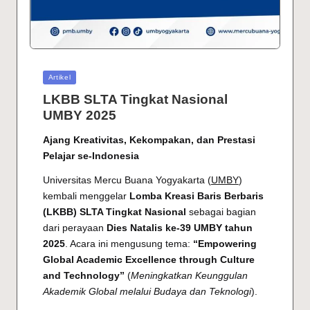
Posted
Artikel
in
LKBB SLTA Tingkat Nasional
UMBY 2025
Ajang Kreativitas, Kekompakan, dan Prestasi
Pelajar se-Indonesia
Universitas Mercu Buana Yogyakarta (
UMBY
)
kembali menggelar
Lomba Kreasi Baris Berbaris
(LKBB) SLTA Tingkat Nasional
sebagai bagian
dari perayaan
Dies Natalis ke-39 UMBY tahun
2025
. Acara ini mengusung tema:
“Empowering
Global Academic Excellence through Culture
and Technology”
(
Meningkatkan Keunggulan
Akademik Global melalui Budaya dan Teknologi
).