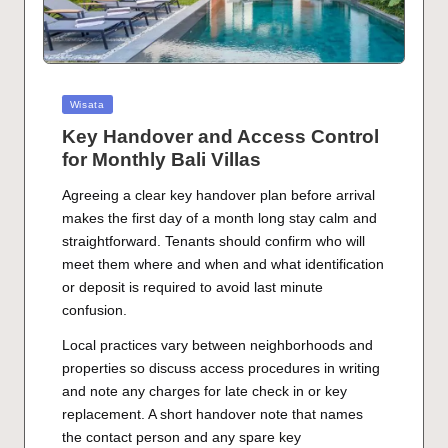
Arboretum Bambu: Laboratorium
Hijau di Wisata Kampung Bambu Jetis
November 9, 2025
Event di UII Peluncuran dan Diskusi
Buku
September 21, 2025
LKBB SLTA Tingkat Nasional UMBY
Posted
Wisata
2025
in
September 16, 2025
Key Handover and Access Control
Wisata Ledok Sambi, Sleman Jogja
for Monthly Bali Villas
September 9, 2025
CV. Belindo International: Membawa
Kerajinan Serat Alami Lokal ke Pasar
Agreeing a clear key handover plan before arrival
Global
makes the first day of a month long stay calm and
September 6, 2025
straightforward. Tenants should confirm who will
meet them where and when and what identification
or deposit is required to avoid last minute
confusion.
Local practices vary between neighborhoods and
properties so discuss access procedures in writing
and note any charges for late check in or key
replacement. A short handover note that names
the contact person and any spare key