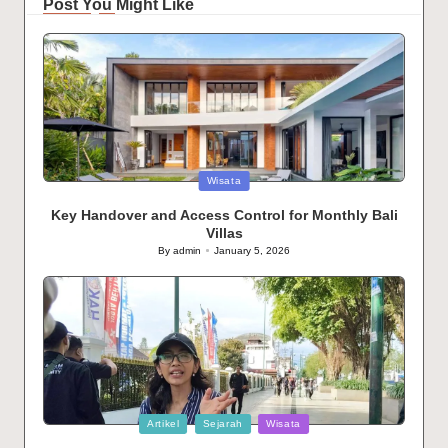
Post You Might Like
Posted
Wisata
in
Key Handover and Access Control for Monthly Bali
Villas
By
admin
January 5, 2026
Posted
by
Posted
Artikel
Sejarah
Wisata
in