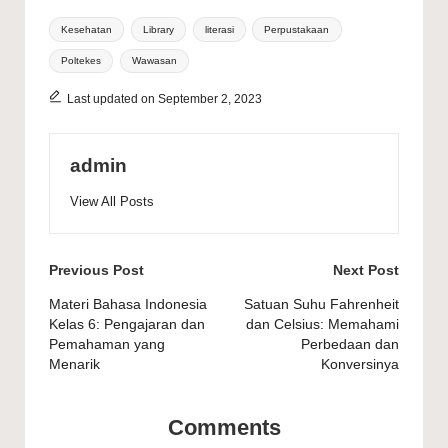
Tags:
Kesehatan
Library
literasi
Perpustakaan
Poltekes
Wawasan
Last updated on September 2, 2023
admin
View All Posts
Post
Previous Post
Next Post
navigation
Materi Bahasa Indonesia
Satuan Suhu Fahrenheit
Kelas 6: Pengajaran dan
dan Celsius: Memahami
Pemahaman yang
Perbedaan dan
Menarik
Konversinya
Comments