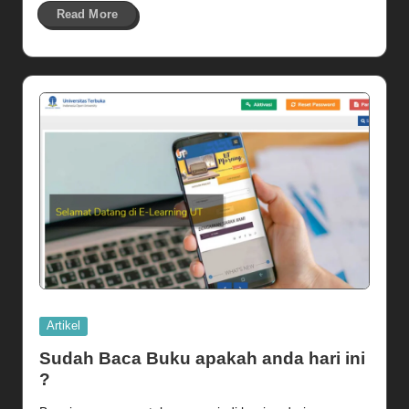
Read More
Posted
Artikel
in
Sudah Baca Buku apakah anda hari ini
?