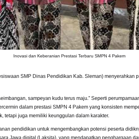
Inovasi dan Keberanian Prestasi Terbaru SMPN 4 Pakem
 Kesiswaan SMP Dinas Pendidikan Kab. Sleman) menyerahkan pi
keseimbangan, sampeyan kudu terus maju.” Seperti perumpama
i tercermin dalam prestasi SMPN 4 Pakem yang konsisten mem
 tetapi juga memiliki keunggulan dalam karakter.
nan pendidikan untuk mengembangkan potensi peserta didiknya
sara Jawa digital (Laksita), yang mendapatkan penghargaan dar