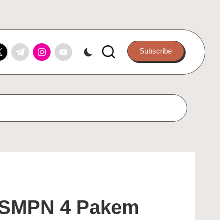
k.com
itter.com
t.me
instagram.com
youtube.com
Subscribe
u SMPN 4 Pakem