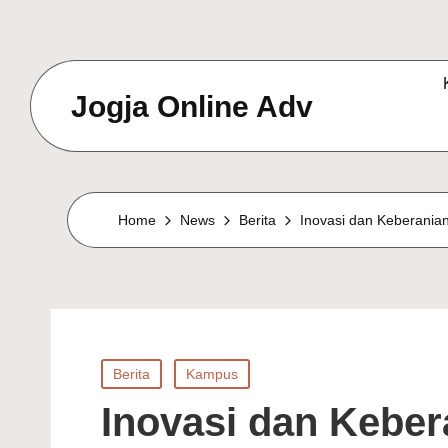
Jogja Online Adv
Online
Solution
&
Home
News
Berita
Inovasi dan Keberania
Digital
Connection
Agency
Posted
Berita
Kampus
in
Inovasi dan Keber