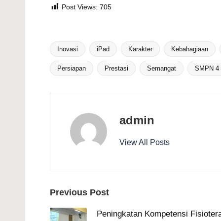
Post Views:
705
Inovasi
iPad
Karakter
Kebahagiaan
Tags:
Persiapan
Prestasi
Semangat
SMPN 4
admin
View All Posts
Post
Previous Post
navigation
Peningkatan Kompetensi Fisiotera