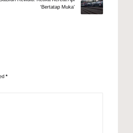
‘Bertatap Muka’
ked
*