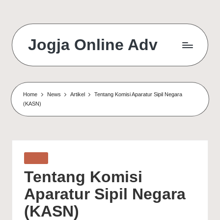
Jogja Online Adv
Online
Solution
&
Digital
Home
News
Artikel
Tentang Komisi Aparatur Sipil Negara
Connection
(KASN)
Agency
Posted
Artikel
in
Tentang Komisi
Aparatur Sipil Negara
(KASN)