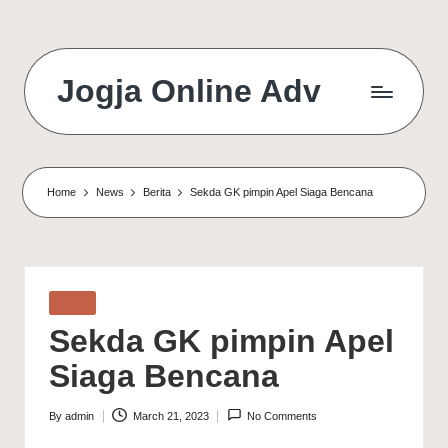
Jogja Online Adv
Online
Solution
&
Digital
Home
News
Berita
Sekda GK pimpin Apel Siaga Bencana
Connection
Agency
Posted
Berita
in
Sekda GK pimpin Apel
Siaga Bencana
By
admin
March 21, 2023
No Comments
Posted
by