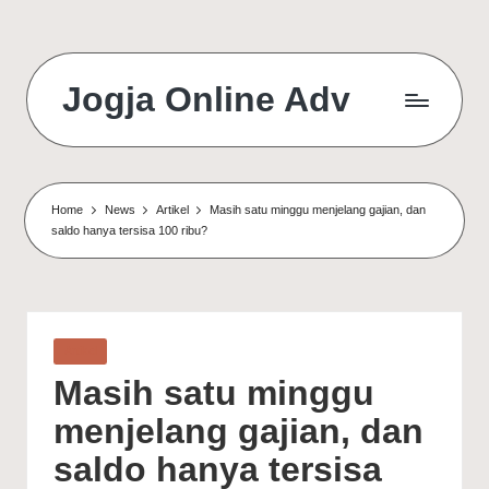
Jogja Online Adv
Online
Solution
&
Digital
Home
News
Artikel
Masih satu minggu menjelang gajian, dan
Connection
saldo hanya tersisa 100 ribu?
Agency
Posted
Artikel
in
Masih satu minggu
menjelang gajian, dan
saldo hanya tersisa