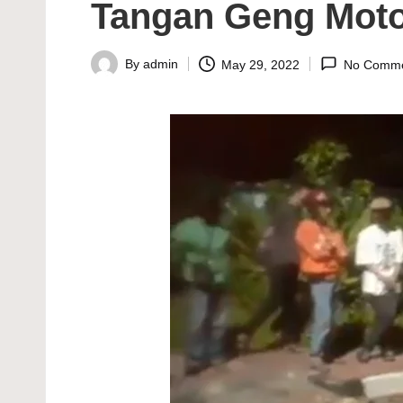
Tangan Geng Mot
By
admin
May 29, 2022
No Comme
Posted
by