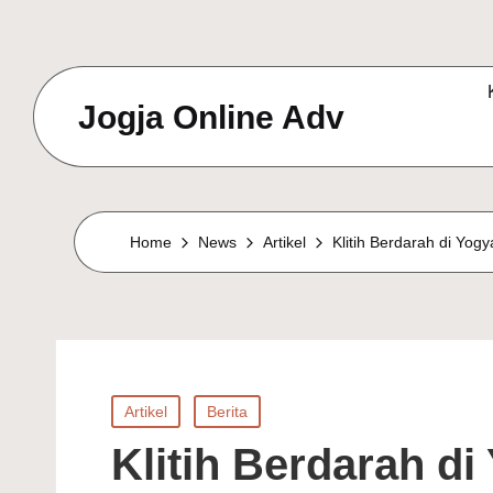
Jogja Online Adv
Online
Solution
&
Home
News
Artikel
Klitih Berdarah di Yo
Digital
Connection
Agency
Posted
Artikel
Berita
in
Klitih Berdarah d