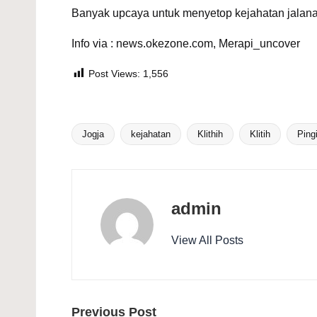
Banyak upcaya untuk menyetop
kejahatan jalana
Info via : news.okezone.com, Merapi_uncover
Post Views:
1,556
Jogja
kejahatan
Klithih
Klitih
Pingi
Tags:
admin
View All Posts
Post
Previous Post