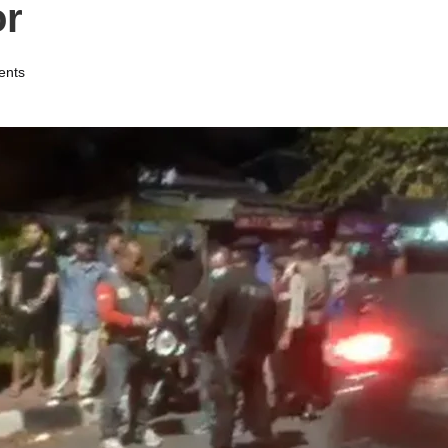
or
nts