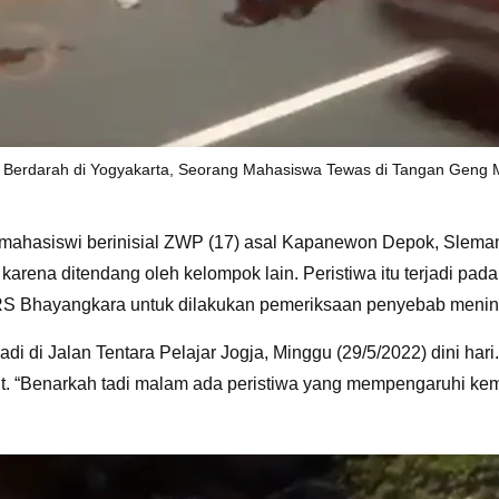
ih Berdarah di Yogyakarta, Seorang Mahasiswa Tewas di Tangan Geng 
g mahasiswi berinisial ZWP (17) asal
Kapanewon Depok
, Slema
arena ditendang oleh kelompok lain. Peristiwa itu terjadi pada
 di RS Bhayangkara untuk dilakukan pemeriksaan penyebab meni
di di Jalan Tentara Pelajar Jogja, Minggu (29/5/2022) dini ha
t. “Benarkah tadi malam ada peristiwa yang mempengaruhi kema