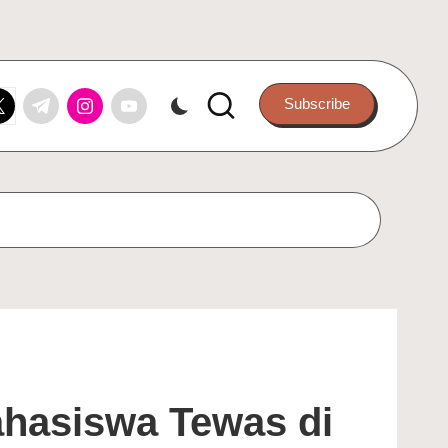
k.com
itter.com
t.me
instagram.com
youtube.com
Subscribe
ahasiswa Tewas di