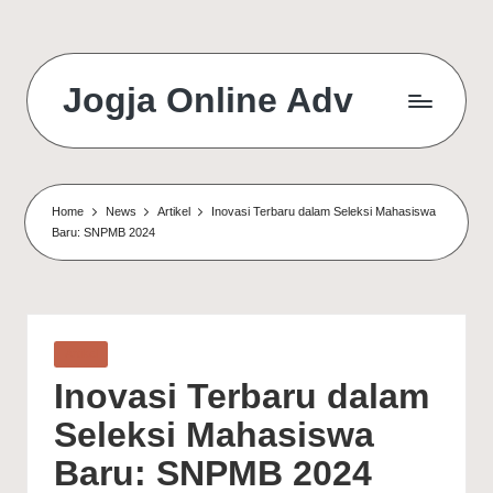
Jogja Online Adv
Online
Solution
&
Digital
Home
News
Artikel
Inovasi Terbaru dalam Seleksi Mahasiswa
Connection
Baru: SNPMB 2024
Agency
Posted
Artikel
in
Inovasi Terbaru dalam
Seleksi Mahasiswa
Baru: SNPMB 2024