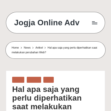
Jogja Online Adv
Online
Solution
&
Digital
Home
News
Artikel
Hal apa saja yang perlu diperhatikan saat
Connection
melakukan perubahan Web?
Agency
Posted
Artikel
Edukasi
SEO
in
Hal apa saja yang
perlu diperhatikan
saat melakukan