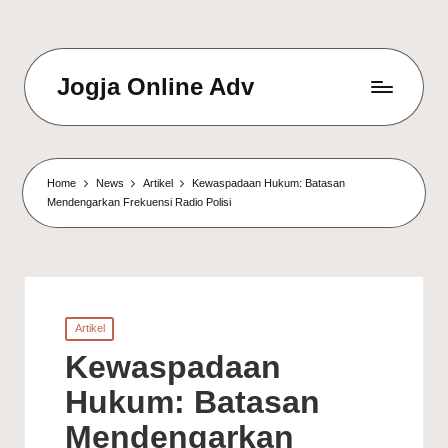
Jogja Online Adv
Online
Solution
&
Digital
Home
News
Artikel
Kewaspadaan Hukum: Batasan
Connection
Mendengarkan Frekuensi Radio Polisi
Agency
Posted
Artikel
in
Kewaspadaan
Hukum: Batasan
Mendengarkan