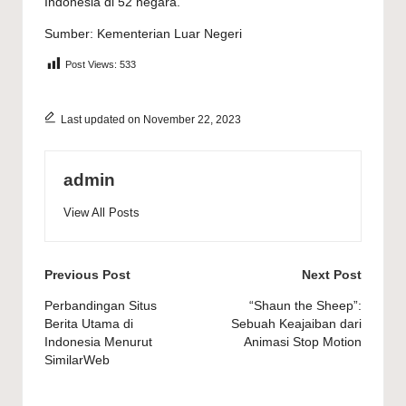
Indonesia di 52 negara.
Sumber: Kementerian Luar Negeri
Post Views:
533
Last updated on November 22, 2023
admin
View All Posts
Post
Previous Post
Next Post
navigation
Perbandingan Situs
“Shaun the Sheep”:
Berita Utama di
Sebuah Keajaiban dari
Indonesia Menurut
Animasi Stop Motion
SimilarWeb