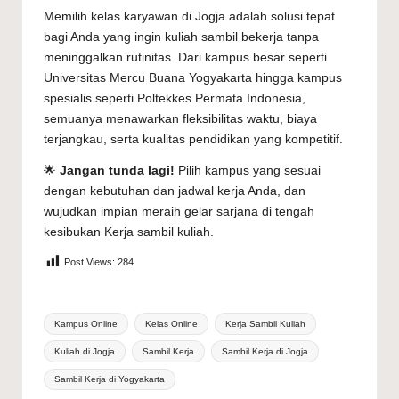
Memilih
kelas karyawan di Jogja
adalah solusi tepat
bagi Anda yang ingin kuliah sambil bekerja tanpa
meninggalkan rutinitas. Dari kampus besar seperti
Universitas Mercu Buana Yogyakarta hingga kampus
spesialis seperti Poltekkes Permata Indonesia,
semuanya menawarkan fleksibilitas waktu, biaya
terjangkau, serta kualitas pendidikan yang kompetitif.
🌟
Jangan tunda lagi!
Pilih kampus yang sesuai
dengan kebutuhan dan jadwal kerja Anda, dan
wujudkan impian meraih gelar sarjana di tengah
kesibukan
Kerja sambil kuliah
.
Post Views:
284
Tags:
Kampus Online
Kelas Online
Kerja Sambil Kuliah
Kuliah di Jogja
Sambil Kerja
Sambil Kerja di Jogja
Sambil Kerja di Yogyakarta