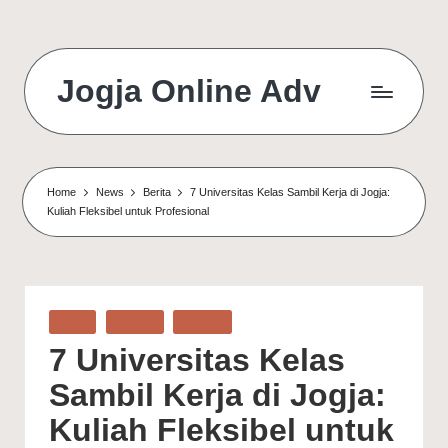
Jogja Online Adv
Online
Solution
&
Digital
Home
News
Berita
7 Universitas Kelas Sambil Kerja di Jogja:
Connection
Kuliah Fleksibel untuk Profesional
Agency
Posted
Berita
Edukasi
Kampus
in
7 Universitas Kelas
Sambil Kerja di Jogja:
Kuliah Fleksibel untuk