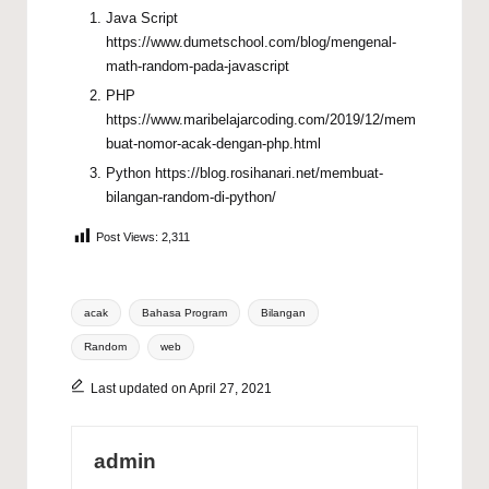
Java Script
h
ttps://www.dumetschool.com/blog/mengenal-
math-random-pada-javascript
PHP
https://www.maribelajarcoding.com/2019/12/mem
buat-nomor-acak-dengan-php.html
Python
https://blog.rosihanari.net/membuat-
bilangan-random-di-python/
Post Views:
2,311
Tags:
acak
Bahasa Program
Bilangan
Random
web
Last updated on April 27, 2021
admin