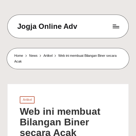
Jogja Online Adv
Online
Solution
&
Digital
Home
News
Artikel
Web ini membuat Bilangan Biner secara
Connection
Acak
Agency
Posted
Artikel
in
Web ini membuat
Bilangan Biner
secara Acak