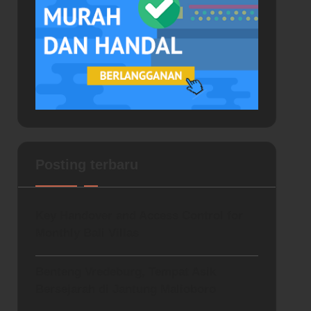
Posting terbaru
Key Handover and Access Control for
Monthly Bali Villas
Benteng Vredeburg, Tempat Asik
Bersejarah di Jantung Malioboro