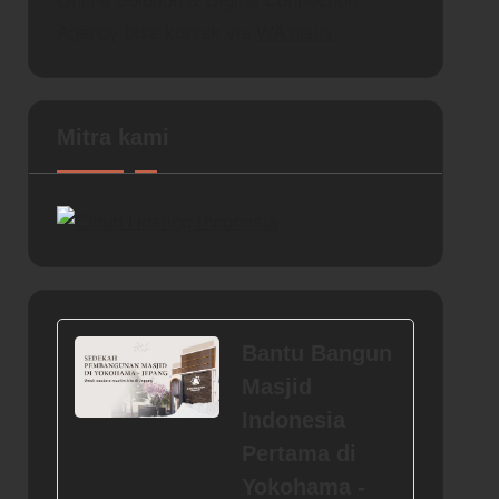
Online Solution & Digital Connection
Agency bisa kontak via
WA disini.
Mitra kami
Bantu Bangun
Masjid
Indonesia
Pertama di
Yokohama -