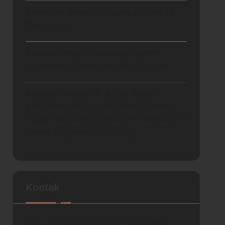
Confident Steps to Secure a Room in
Singapore
Suasana Pagi di Jembatan Kewek
Jogjakarta – Jembatan Tua di Jogja
Kuliah Pertanian di Jogja, Kuliah
Karyawan, dan Kuliah Informatika di
Jogja: Semua Ada di Universitas Mercu
Buana Yogyakarta (UMBY)
Kontak