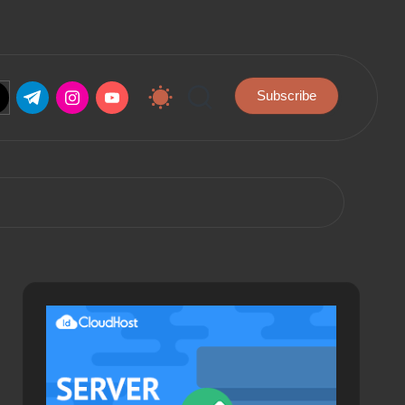
.com
tter.com
t.me
instagram.com
youtube.com
Subscribe