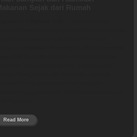
akanan Sejak dari Rumah
ogyakarta, 5 Agustus 2025
— Pemerintah Kota
ogyakarta kembali menunjukkan komitmennya terhadap
engelolaan sampah yang berkelanjutan dengan
enggelar
sosialisasi Program Mas JOS (Masyarakat
ogja Olah Sampah)
di Kelurahan Cokrodiningratan,
emantren Jetis, Selasa pagi (5/8). Kegiatan yang
ertajuk
“Pilah Sampah dari Rumah dan Habiskan
akanan”
ini merupakan bagian dari rangkaian
osialisasi yang akan digelar di 45 kelurahan di seluruh
ota Yogyakarta.
Read More