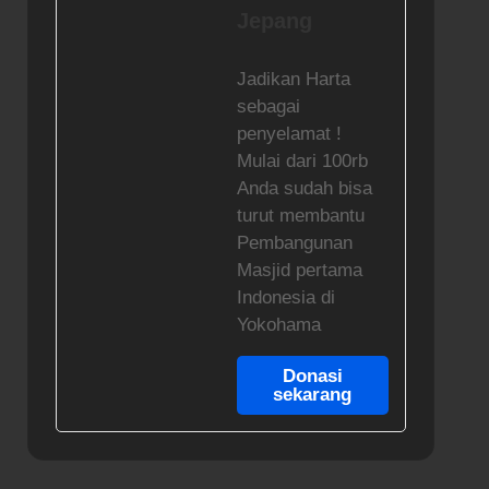
Jepang
Jadikan Harta
sebagai
penyelamat !
Mulai dari 100rb
Anda sudah bisa
turut membantu
Pembangunan
Masjid pertama
Indonesia di
Yokohama
Donasi
sekarang