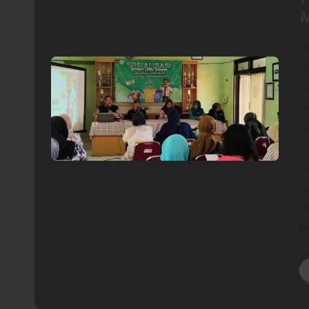
M
Y
Y
p
m
J
K
b
M
s
K