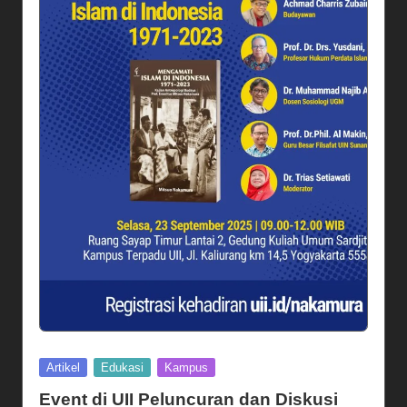
Posted
Artikel
Edukasi
Kampus
in
Event di UII Peluncuran dan Diskusi