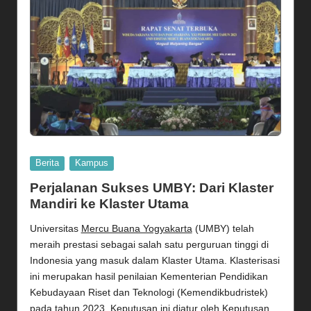
Posted
Berita
Kampus
in
Perjalanan Sukses UMBY: Dari Klaster
Mandiri ke Klaster Utama
Universitas
Mercu Buana Yogyakarta
(UMBY) telah
meraih prestasi sebagai salah satu perguruan tinggi di
Indonesia yang masuk dalam Klaster Utama. Klasterisasi
ini merupakan hasil penilaian Kementerian Pendidikan
Kebudayaan Riset dan Teknologi (Kemendikbudristek)
pada tahun 2023. Keputusan ini diatur oleh Keputusan