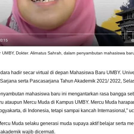
r UMBY, Dokter. Alimatus Sahrah, dalam penyambutan mahasiswa bar
ndara hadir secar virtual di depan Mahasiswa Baru UMBY. Uni
arjana serta Pascasarjana Tahun Akademik 2021/ 2022, Selasa(
penyambutan mahasiswa baru ini mengantarkan rasa bangga s
aru ataupun Mercu Muda di Kampus UMBY. Mercu Muda harapan 
ogyakarta, di Indonesia, tetapi sampai kancah Internasional,” u
rcu Muda selaku generasi muda supaya aktif belajar serta men
akademik wajib dicermati.