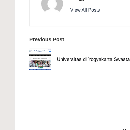
View All Posts
Post
Previous Post
navigation
Universitas di Yogyakarta Swas