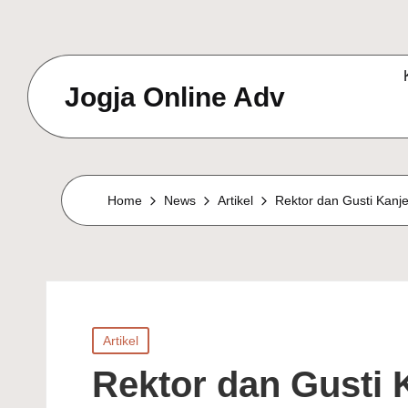
Jogja Online Adv
Online
Solution
&
Home
News
Artikel
Rektor dan Gusti Kan
Digital
Connection
Agency
Posted
Artikel
in
Rektor dan Gusti 