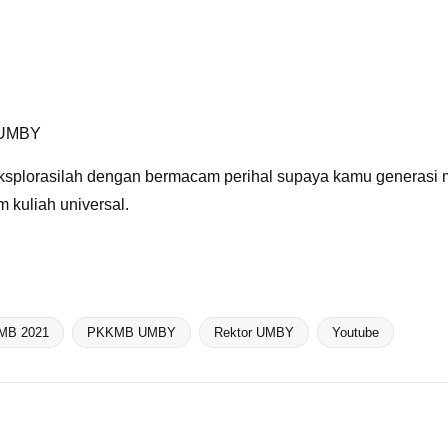
– UMBY
eksplorasilah dengan bermacam perihal supaya kamu generasi 
kuliah universal.
MB 2021
PKKMB UMBY
Rektor UMBY
Youtube