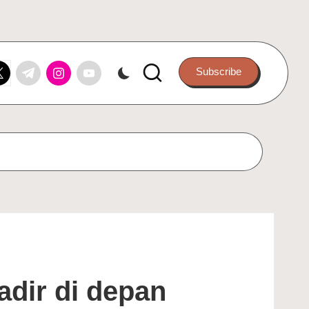
k.com
itter.com
t.me
instagram.com
youtube.com
Subscribe
adir di depan