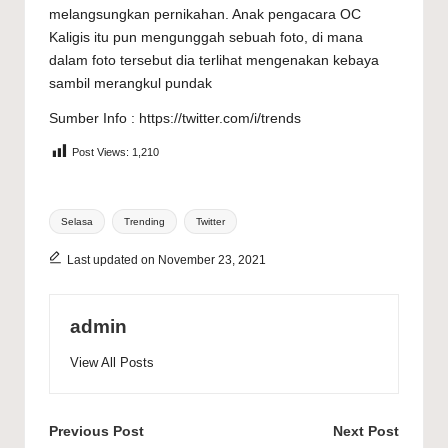
melangsungkan pernikahan. Anak pengacara OC
Kaligis itu pun mengunggah sebuah foto, di mana
dalam foto tersebut dia terlihat mengenakan kebaya
sambil merangkul pundak
Sumber Info : https://twitter.com/i/trends
Post Views:
1,210
Tags:
Selasa
Trending
Twitter
Last updated on November 23, 2021
admin
View All Posts
Post
Previous Post
Next Post