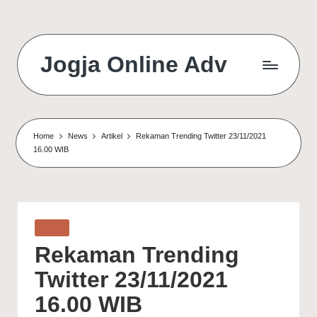
Jogja Online Adv
Online
Solution
&
Digital
Home
News
Artikel
Rekaman Trending Twitter 23/11/2021
Connection
16.00 WIB
Agency
Posted
Artikel
in
Rekaman Trending
Twitter 23/11/2021
16.00 WIB