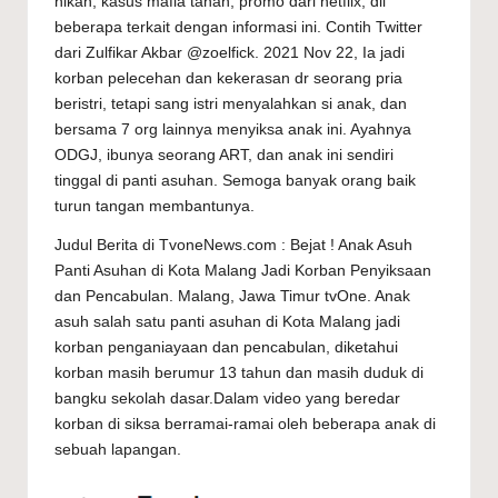
nikah, kasus mafia tanah, promo dari netflix, dll
beberapa terkait dengan informasi ini. Contih Twitter
dari Zulfikar Akbar @zoelfick. 2021 Nov 22, Ia jadi
korban pelecehan dan kekerasan dr seorang pria
beristri, tetapi sang istri menyalahkan si anak, dan
bersama 7 org lainnya menyiksa anak ini. Ayahnya
ODGJ, ibunya seorang ART, dan anak ini sendiri
tinggal di panti asuhan. Semoga banyak orang baik
turun tangan membantunya.
Judul Berita di TvoneNews.com : Bejat ! Anak Asuh
Panti Asuhan di Kota Malang Jadi Korban Penyiksaan
dan Pencabulan. Malang, Jawa Timur tvOne. Anak
asuh salah satu panti asuhan di Kota Malang jadi
korban penganiayaan dan pencabulan, diketahui
korban masih berumur 13 tahun dan masih duduk di
bangku sekolah dasar.Dalam video yang beredar
korban di siksa berramai-ramai oleh beberapa anak di
sebuah lapangan.