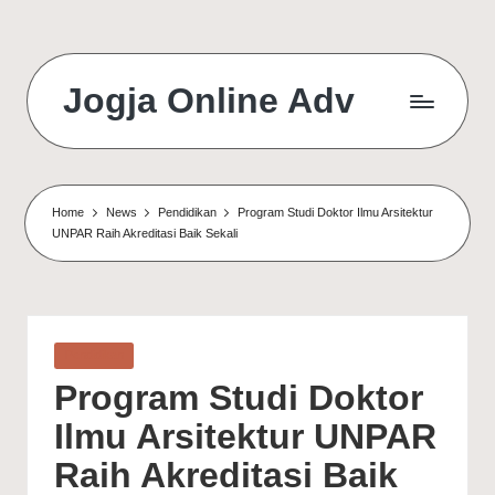
Jogja Online Adv
Online
Solution
&
Digital
Home
News
Pendidikan
Program Studi Doktor Ilmu Arsitektur
Connection
UNPAR Raih Akreditasi Baik Sekali
Agency
Posted
Pendidikan
in
Program Studi Doktor
Ilmu Arsitektur UNPAR
Raih Akreditasi Baik