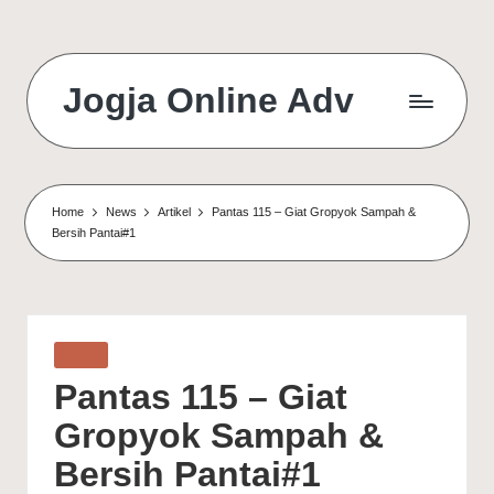
Jogja Online Adv
Online
Solution
&
Digital
Home
News
Artikel
Pantas 115 – Giat Gropyok Sampah &
Connection
Bersih Pantai#1
Agency
Posted
Artikel
in
Pantas 115 – Giat
Gropyok Sampah &
Bersih Pantai#1