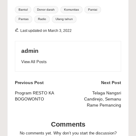
Tags:
Bantul
Donor darah
Komunitas
Pantai
Pantas
Radio
Ulang tahun
Last updated on March 3, 2022
admin
View All Posts
Post
Previous Post
Next Post
navigation
Program RESTO KA
Telaga Nangsri
BOGOWONTO
Candirejo, Semanu
Rame Pemancing
Comments
No comments yet. Why don’t you start the discussion?