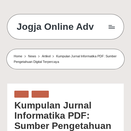
Jogja Online Adv
Online
Solution
&
Digital
Home
News
Artikel
Kumpulan Jurnal Informatika PDF: Sumber
Connection
Pengetahuan Digital Terpercaya
Agency
Posted
Artikel
Kampus
in
Kumpulan Jurnal
Informatika PDF:
Sumber Pengetahuan