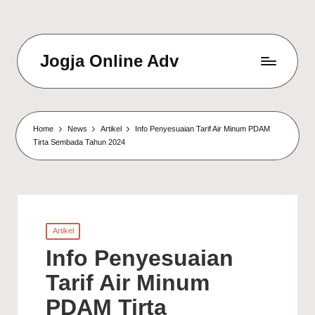
Jogja Online Adv
Online
Solution
&
Digital
Home
News
Artikel
Info Penyesuaian Tarif Air Minum PDAM
Connection
Tirta Sembada Tahun 2024
Agency
Posted
Artikel
in
Info Penyesuaian
Tarif Air Minum
PDAM Tirta