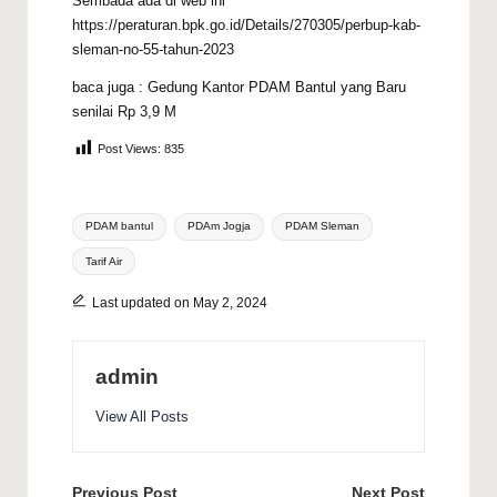
Sembada ada di web ini
https://peraturan.bpk.go.id/Details/270305/perbup-kab-
sleman-no-55-tahun-2023
baca juga :
Gedung Kantor PDAM Bantul yang Baru
senilai Rp 3,9 M
Post Views:
835
Tags:
PDAM bantul
PDAm Jogja
PDAM Sleman
Tarif Air
Last updated on May 2, 2024
admin
View All Posts
Previous Post
Next Post