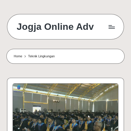
Jogja Online Adv
Online
Solution
&
Digital
Home
Teknik Lingkungan
Connection
Agency