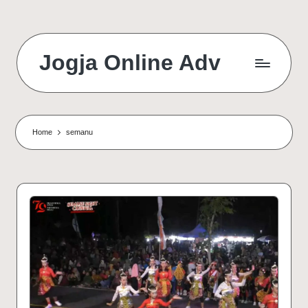
Jogja Online Adv
Online
Solution
&
Digital
Home
semanu
Connection
Agency