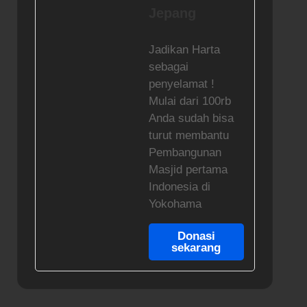
Jepang
Jadikan Harta
sebagai
penyelamat !
Mulai dari 100rb
Anda sudah bisa
turut membantu
Pembangunan
Masjid pertama
Indonesia di
Yokohama
Donasi
sekarang