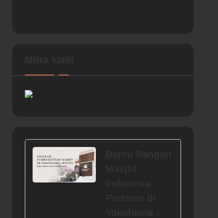
Online Solution & Digital Connection
Agency bisa kontak via
WA disini.
Mitra kami
Bantu Bangun
Masjid
Indonesia
Pertama di
Yokohama -