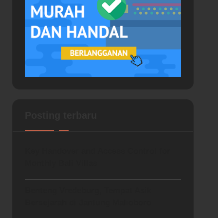
Posting terbaru
Key Handover and Access Control for
Monthly Bali Villas
Benteng Vredeburg, Tempat Asik
Bersejarah di Jantung Malioboro