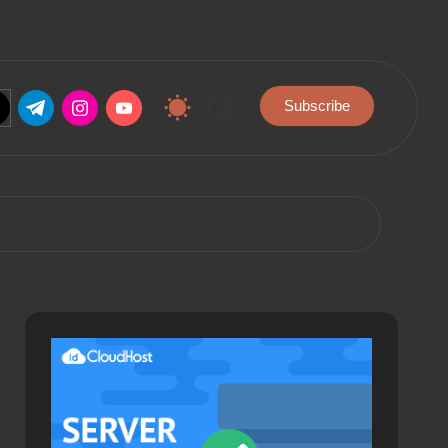
.com
tter.com
t.me
instagram.com
youtube.com
Subscribe