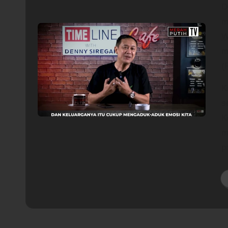
D
m
W
m
(
K
s
K
m
p