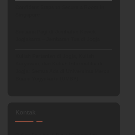
Confident Steps to Secure a Room in
Singapore
Suasana Pagi di Jembatan Kewek
Jogjakarta – Jembatan Tua di Jogja
Kuliah Pertanian di Jogja, Kuliah
Karyawan, dan Kuliah Informatika di
Jogja: Semua Ada di Universitas Mercu
Buana Yogyakarta (UMBY)
Kontak