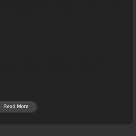
engan penuh keberanian, pegiat sosial Denny Siregar
engungkapkan kritiknya terhadap
Presiden Joko
idodo
(Jokowi), meskipun sebelumnya ia telah
endukung Jokowi selama dua kali Pemilihan Presiden
Pilpres).
ritik yang disampaikan oleh Denny Siregar ini muncul
ebagai respons terhadap dugaan bahwa Mahkamah
onstitusi (MK) akan mengesahkan gugatan yang
engubah batasan usia calon presiden dan calon wakil
residen dalam Pilpres 2024 yang akan datang.
Read More