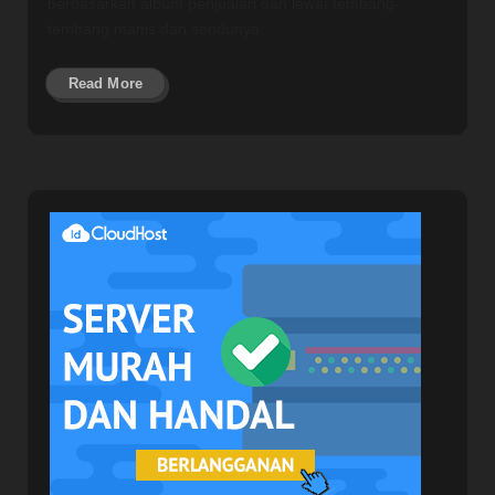
berdasarkan album penjualan dan lewat tembang-
tembang manis dan sendunya.
Read More