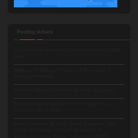
Posting terbaru
Key Handover and Access Control for Monthly Bali
Villas
Benteng Vredeburg, Tempat Asik Bersejarah di
Jantung Malioboro
Confident Steps to Secure a Room in Singapore
Suasana Pagi di Jembatan Kewek Jogjakarta –
Jembatan Tua di Jogja
Kuliah Pertanian di Jogja, Kuliah Karyawan, dan
Kuliah Informatika di Jogja: Semua Ada di
Universitas Mercu Buana Yogyakarta (UMBY)