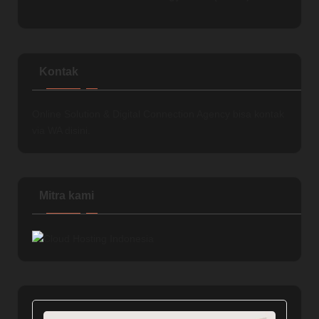
Kontak
Online Solution & Digital Connection Agency bisa kontak
via
WA disini.
Mitra kami