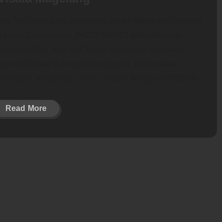
ara YouTuber yang tergabung dalam
Mataram Content
reator Community
(MCC/ MCCC)
berkolaborasi
engan Dokter Tour and Travel menggelar kegiatan
xplore Wisata
di Negeri Kahyangan, Kecamatan
awangan, Magelang, Jawa Tengah, Minggu (4/8/2024).
Read More