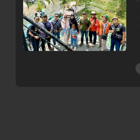
P
C
d
E
S