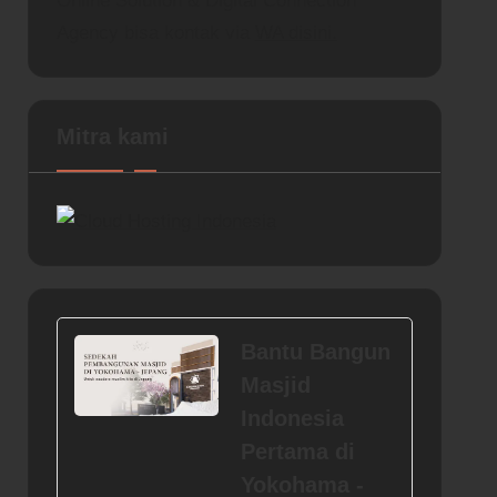
Online Solution & Digital Connection
Agency bisa kontak via
WA disini.
Mitra kami
Bantu Bangun
Masjid
Indonesia
Pertama di
Yokohama -