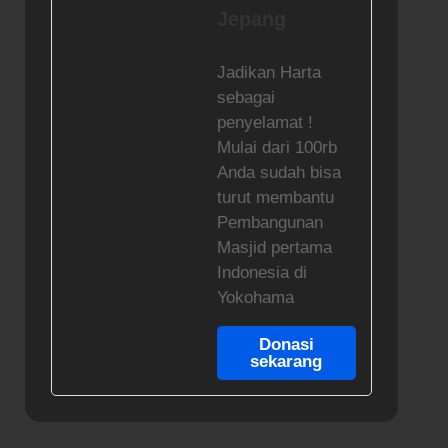
Jepang
Jadikan Harta
sebagai
penyelamat !
Mulai dari 100rb
Anda sudah bisa
turut membantu
Pembangunan
Masjid pertama
Indonesia di
Yokohama
Donasi
sekarang