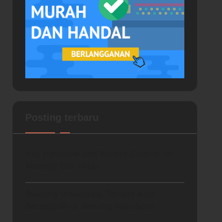
Posting terbaru
Key Handover and Access Control for
Monthly Bali Villas
Benteng Vredeburg, Tempat Asik
Bersejarah di Jantung Malioboro