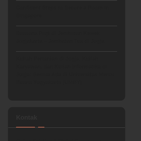
Confident Steps to Secure a Room in
Singapore
Suasana Pagi di Jembatan Kewek
Jogjakarta – Jembatan Tua di Jogja
Kuliah Pertanian di Jogja, Kuliah
Karyawan, dan Kuliah Informatika di
Jogja: Semua Ada di Universitas Mercu
Buana Yogyakarta (UMBY)
Kontak