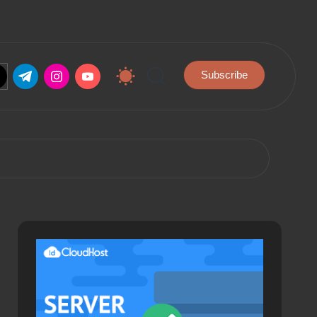
.com
tter.com
t.me
instagram.com
youtube.com
Subscribe